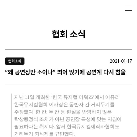
협회 소식
2021-01-17
협회소식
“왜 공연장만 조이나” 띄어 앉기에 공연계 다시 침울
지난
11
일 개최한 ‘한국 뮤지컬 어워즈’에서 이유리
한국뮤지컬협회 이사장은 동반자 간 거리두기를
주장했다. 한 칸, 두 칸 등 현실을 반영하지 않은
탁상행정식 조치가 아닌 공연장 특성에 맞는 지침이
필요하다는 취지다.
앞서
한국뮤지컬제작자협회도
거리두기 좌석제를 규탄했다.