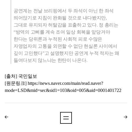
공연계는 전날 브리핑에서 두 좌석이 아닌 한 좌석
띄어앉기로 지침이 완화될 것으로 내다봤지만,
그대로 유지되자 허탈감을 표출하고 있다. 정 총리는
“방역의 고삐를 계속 조여 일상 회복을 앞당겨야
한다는 당위론과 누적된 사회적 피로 수많은
자영업자의 고통을 외면할 수 없단 현실론 사이에서
깊이 고민했다”고 설명했지만 공연계 누적 적자는 왜
들여다보지 않느냐는 한탄이 나온다.
[출처] 국민일보
[원문링크]
https://news.naver.com/main/read.naver?
mode=LSD&mid=sec&sid1=103&oid=005&aid=0001401722