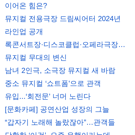
이어온 힘은?
뮤지컬 전용극장 드림씨어터 2024년 
라인업 공개
록콘서트장·디스코클럽·오페라극장…
뮤지컬 무대의 변신
남녀 2인극, 소극장 뮤지컬 새 바람
중소 뮤지컬 ‘쇼트폼’으로 관객 
유입...‘회전문’ 너머 노린다
[문화카페] 공연산업 성장의 그늘
“갑자기 노래해 놀랐잖아”…관객들 