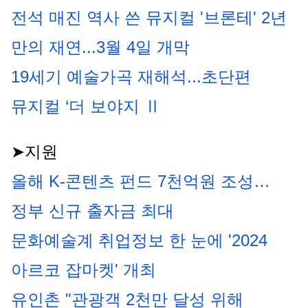
전석 매진 역사 쓴 뮤지컬 '브론테' 2년 
만의 재연...3월 4일 개막
19세기 예술가곡 재해석...초단편 
뮤지컬 ‘더 보야지 Ⅱ
➤지원
올해 K-콘텐츠 펀드 7천억원 조성…
정부 신규 출자금 최대
문화예술계 취업정보 한 눈에 '2024 
아르코 잡마켓' 개최
유인촌 "관광객 2천만 달성 위해 