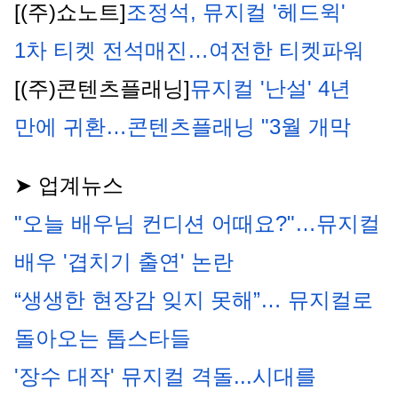
[(주)쇼노트]
조정석, 뮤지컬 '헤드윅' 
1차 티켓 전석매진…여전한 티켓파워
[(주)콘텐츠플래닝]
뮤지컬 '난설' 4년 
만에 귀환…콘텐츠플래닝 "3월 개막
➤ 업계뉴스
"오늘 배우님 컨디션 어때요?"…뮤지컬 
배우 '겹치기 출연' 논란
“생생한 현장감 잊지 못해”… 뮤지컬로 
돌아오는 톱스타들
'장수 대작' 뮤지컬 격돌...시대를 