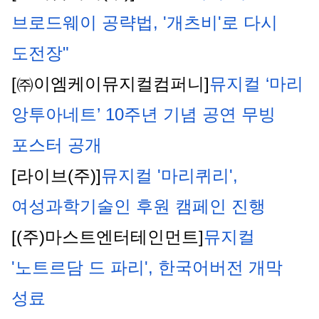
브로드웨이 공략법, '개츠비'로 다시 
도전장"
[㈜이엠케이뮤지컬컴퍼니]
뮤지컬 ‘마리 
앙투아네트’ 10주년 기념 공연 무빙 
포스터 공개
[라이브(주)]
뮤지컬 '마리퀴리', 
여성과학기술인 후원 캠페인 진행
[(주)마스트엔터테인먼트]
뮤지컬 
'노트르담 드 파리', 한국어버전 개막 
성료