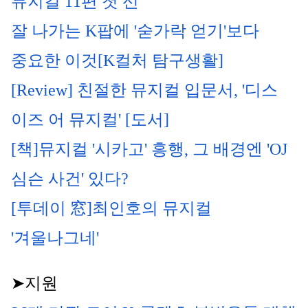
뮤지컬
 11편 첫 선
잘 나가는 K팝에 '숟가락 얻기'보다 
중요한 이것[K컬처 탐구생활]
[Review] 친절한 
뮤지컬
 입문서, '디스 
이즈 어 
뮤지컬
' [도서]
[책]
뮤지컬
 '시카고' 흥행, 그 배경엔 'OJ 
심슨 사건' 있다?
[투데이 窓]
최인호의 뮤지컬
'겨울나그네'
➤지원