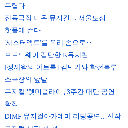
두렵다
전용
극장
 나온 
뮤지컬
… 서울도심 
핫플에 뜬다
'시스터액트'를 우리 손으로‥
브로드웨이 감탄한 K
뮤지컬
[
정재왈
의 아트톡] 김민기와 학전블루 
소극장의 앞날
뮤지컬
 '렛미플라이', 3주간 대만 공연 
확정
DIMF 
뮤지컬
아카데미 리딩공연…신작 