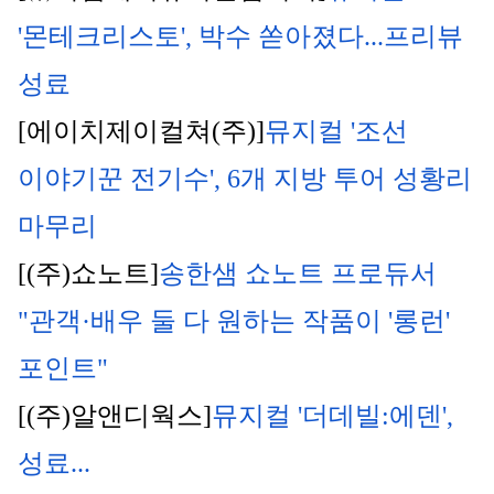
'몬테크리스토', 박수 쏟아졌다...프리뷰 
성료
[에이치제이컬쳐(주)]
뮤지컬 '조선 
이야기꾼 전기수', 6개 지방 투어 성황리 
마무리
[(주)쇼노트]
송한샘 쇼노트 프로듀서 
"관객·배우 둘 다 원하는 작품이 '롱런' 
포인트"
[(주)알앤디웍스]
뮤지컬 '더데빌:에덴', 
성료...