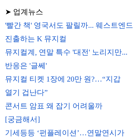
➤ 업계뉴스
'빨간 책' 영국서도 팔릴까... 웨스트엔드 
진출하는 K 
뮤지컬
뮤지컬
계, 연말 특수 '대전' 노리지만...
반응은 '글쎄'
뮤지컬 티켓
 1장에 20만 원?…“지갑 
열기 겁난다”
콘서트 암표 왜 잡기 어려울까 
[궁금해서]
기세등등 ‘펀플레이션’…연말연시가 