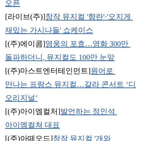
오픈
[라이브(주)]
창작 뮤지컬 '향란'·'오지게 
재밌는 가시나들' 쇼케이스
[(주)에이콤]
영웅의 포효…영화 300만 
돌파하더니, 뮤지컬도 100만 눈앞
[(주)마스트엔터테인먼트]
원어로 
만나는 프랑스 뮤지컬…갈라 콘서트 ‘디 
오리지널’
[(주)아이엠컬처]
발언하는 정인석 
아이엠컬쳐 대표
[(주)아떼오드]
창작 뮤지컬 '개와 