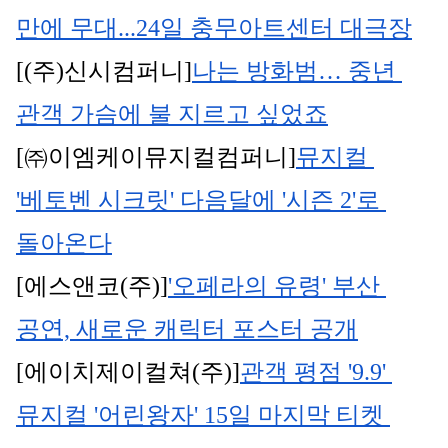
만에 무대...24일 충무아트센터 대극장
[(주)신시컴퍼니]
나는 방화범… 중년 
관객 가슴에 불 지르고 싶었죠
[㈜이엠케이뮤지컬컴퍼니]
뮤지컬 
'베토벤 시크릿' 다음달에 '시즌 2'로 
돌아온다
[에스앤코(주)]
'오페라의 유령' 부산 
공연, 새로운 캐릭터 포스터 공개
[에이치제이컬쳐(주)]
관객 평점 '9.9' 
뮤지컬 '어린왕자' 15일 마지막 티켓 