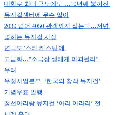
대학로 최대 규모에도 …10년째 불꺼진 
뮤지컬센터에 무슨 일이
2030 넘어 4050 관객까지 잡는다…저변 
넓히는 뮤지컬 시장
연극도 '스타 캐스팅'에 
고급화…"소극장 생태계 파괴될라" 
우려
우정사업본부, ‘한국의 창작 뮤지컬’ 
기념우표 발행
정선아리랑 뮤지컬 ‘아리 아라리’ 전 
세계 홀려