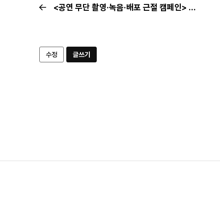
<공연 무단 촬영·녹음·배포 근절 캠페인> 뮤지컬 밀녹·밀캠 집중 신고기간 | 9월 신고현황
수정
글쓰기