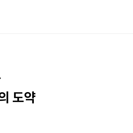
과
의 도약