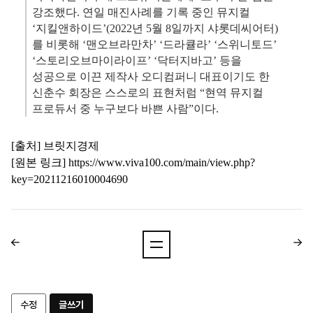
강조했다. 연일 매진사례를 기록 중인 뮤지컬
‘지킬앤하이드’(2022년 5월 8일까지 샤롯데씨어터)
를 비롯해 ‘맨오브라만차’ ‘드라큘라’ ‘스위니토드’
‘스토리오브마이라이프’ ‘닥터지바고’ 등을
성공으로 이끈 제작사 오디컴퍼니 대표이기도 한
신춘수 회장은 스스로의 표현처럼 “현역 뮤지컬
프로듀서 중 누구보다 바쁜 사람”이다.
[출처] 브릿지경제
[원본 링크]
https://www.viva100.com/main/view.php?
key=20211216010004690
수정
글쓰기