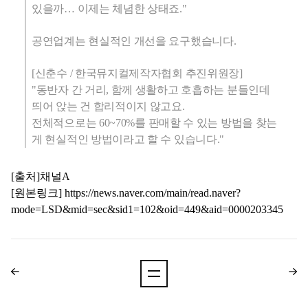
있을까… 이제는 체념한 상태죠."
공연업계는 현실적인 개선을 요구했습니다.
[신춘수 / 한국뮤지컬제작자협회 추진위원장]
"동반자 간 거리, 함께 생활하고 호흡하는 분들인데
띄어 앉는 건 합리적이지 않고요.
전체적으로는
60~70
%를 판매할 수 있는 방법을 찾는
게 현실적인 방법이라고 할 수 있습니다."
[출처]채널A
[원본링크]
https://news.naver.com/main/read.naver?
mode=LSD&mid=sec&sid1=102&oid=449&aid=0000203345