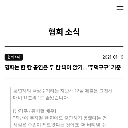
협회 소식
2021-01-19
협회소식
영화는 한 칸 공연은 두 칸 띄어 앉기…‘주먹구구’ 기준
공연계의 극성수기라는 지난해
12
월 매출은 그전해
대비
11
분의 1로 줄었습니다.
[남경주 / 뮤지컬 배우]
"작년에 뮤지컬 한 편에도 출연하지 못했다는 건
사실은 수입이 제로였다는 것이죠. 더 버텨낼 수