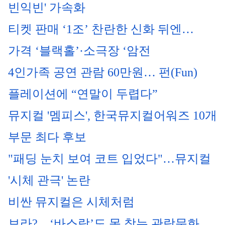
빈익빈' 가속화
티켓 판매 ‘1조’ 찬란한 신화 뒤엔…
가격 ‘블랙홀’·소극장 ‘암전
4인가족 공연 관람 60만원… 펀(Fun)
플레이션에 “연말이 두렵다”
뮤지컬 '멤피스', 한국뮤지컬어워즈 10개 
부문 최다 후보
"패딩 눈치 보여 코트 입었다"…뮤지컬 
'시체 관극' 논란
비싼 뮤지컬은 시체처럼 
보라?…‘바스락’도 못 참는 관람문화 