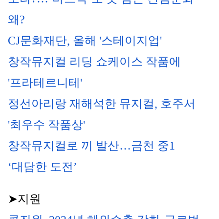
왜?
CJ문화재단, 올해 '스테이지업' 
창작뮤지컬 리딩 쇼케이스 작품에 
'프라테르니테'
정선아리랑 재해석한 뮤지컬, 호주서 
'최우수 작품상'
창작뮤지컬로 끼 발산…금천 중1 
‘대담한 도전’
➤지원