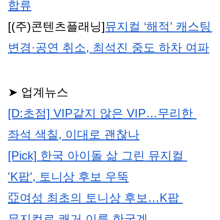
합류
[(주)콘텐츠플래닝]
뮤지컬 ‘해적’ 캐스팅 
변경·공연 취소, 최석진 중도 하차 여파
➤ 업계뉴스
[D:초점] VIP같지 않은 VIP…무리한 
좌석 색칠, 이대로 괜찮나
[Pick] 한국 아이돌 삶 그린 뮤지컬 
'K팝', 토니상 후보 우뚝
亞여성 최초의 토니상 후보…K팝 
뮤지컬로 쾌거 이룬 한국계