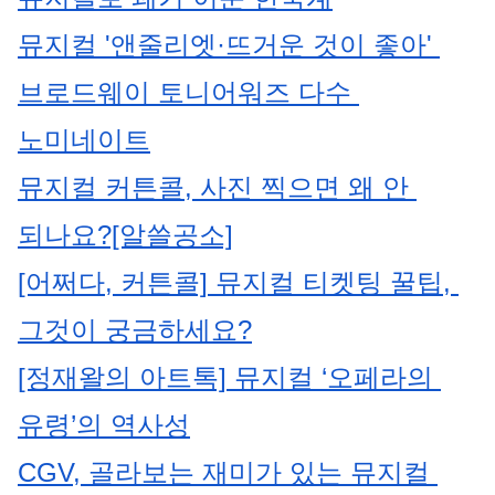
뮤지컬 '앤줄리엣·뜨거운 것이 좋아' 
브로드웨이 토니어워즈 다수 
노미네이트
뮤지컬 커튼콜, 사진 찍으면 왜 안 
되나요?[알쓸공소]
[어쩌다, 커튼콜] 뮤지컬 티켓팅 꿀팁, 
그것이 궁금하세요?
[정재왈의 아트톡] 뮤지컬 ‘오페라의 
유령’의 역사성
CGV, 골라보는 재미가 있는 뮤지컬 