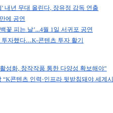
컬' 내년 무대 올린다, 장유정 감독 연출
 만에 공연
동백꽃 피는 날’...4월 1일 서귀포 공연
에 투자했다…K-콘텐츠 투자 활기
 활성화, 창작작품 통한 다양성 확보해야"
“K콘텐츠 인력·인프라 뒷받침돼야 세계시장