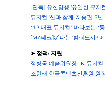
[단독] 유한양행 '유일한 뮤지
뮤지컬 '신과 함께-저승편' 5년
‘4.3 대표 뮤지컬’ 바라보는 ‘
[MZ테크]⑦나는 '범죄도시3'
➤ 정책/ 지원
정병국 예술위원장 "K-뮤지컬
조현래 한국콘텐츠진흥원 원장 