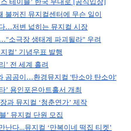
스 테이블’ 한국 무대로 [공식입장]
째 불꺼진 뮤지컬센터에 무슨 일이
잡는다…저변 넓히는 뮤지컬 시장
화…"소극장 생태계 파괴될라" 우려
뮤지컬’ 기념우표 발행
’ 전 세계 홀려
와 곰곰이…환경뮤지컬 '탄소야 탄소야'
르타’ 용인포은아트홀서 개최
장과 뮤지컬 ‘청춘연가’ 제작
블’ 뮤지컬 단원 모집
난다...뮤지컬 ‘만복이네 떡집 티켓’