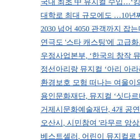
국내 최초 中 뮤지컬 수입…‘킹
대학로 최대 규모에도 …10년
2030 넘어 4050 관객까지 
연극도 '스타 캐스팅'에 고급
우정사업본부, ‘한국의 창작 
정선아리랑 뮤지컬 ‘아리 아라리
환경보호 모험 떠나는 여울이
용인문화재단, 뮤지컬 ‘싯다
거제시문화예술재단, 4개 공연
오산시, 시민참여 '라무르 앙상
베스트셀러, 어린이 뮤지컬로 만