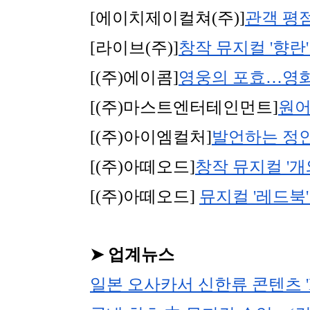
[에이치제이컬쳐(주)]
관객 평점
[라이브(주)]
창작 뮤지컬 '향란
[(주)에이콤]
영웅의 포효…영화 
[(주)마스트엔터테인먼트]
원어
[(주)아이엠컬처]
발언하는 정
[(주)아떼오드]
창작 뮤지컬 '개
[(주)아떼오드] 
뮤지컬 '레드북'
➤ 업계뉴스
일본 오사카서 신한류 콘텐츠 '