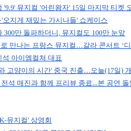
 '9.9' 뮤지컬 '어린왕자' 15일 마지막 티켓
'·'오지게 재밌는 가시나들' 쇼케이스
300만 돌파하더니, 뮤지컬도 100만 눈앞
로 만나는 프랑스 뮤지컬…갈라 콘서트 ‘디
인석 아이엠컬쳐 대표
와 고양이의 시간' 중국 진출…오늘(17일) 
 전석 매진과 함께 프리뷰 종료...본 공연 
K-뮤지컬' 상영회