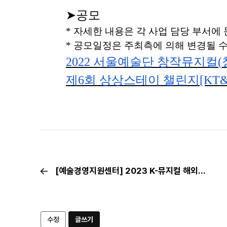
➤
공모
*
자세한 내용은 각 사업 담당 부서에
*
공모일정은 주최측에 의해 변경될 수
2022
서울예술단 창작뮤지컬
(
제
6
회 상상스테이 챌린지
[KT
[예술경영지원센터] 2023 K-뮤지컬 해외진출 통합 공모(~2.28.(화))
수정
글쓰기