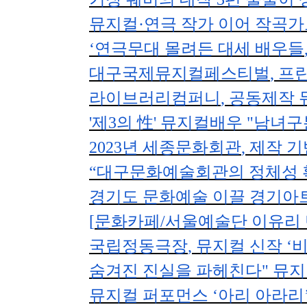
뮤지컬
·
연극 작가 이어 작곡
‘
연극무대 몰려든 대세 배우들
대구국제뮤지컬페스티벌
,
프린
라이브러리컴퍼니
,
공동제작 
'
제
3
의
性
'
뮤지컬배우
"
남녀구
2023
년 세종문화회관
,
제작 기
“
대구문화예술회관의 정체성
경기도 문화예술 이끌 경기아
[
문화카페/서울예술단 이유리
국립정동극장
,
뮤지컬 신작
‘
비
숨겨진 진실을 파헤친다
"
뮤
뮤지컬 퍼포먼스
‘
아리 아라리