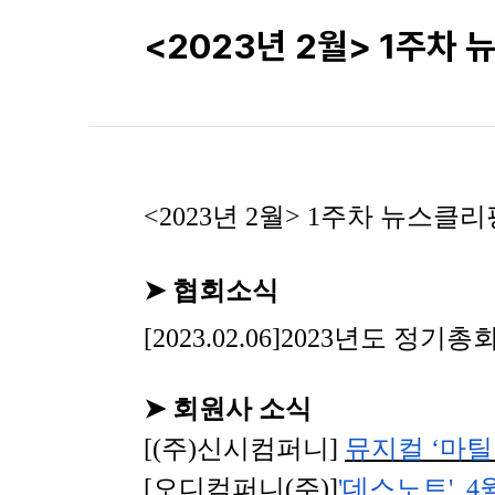
<2023년 2월> 1주차
<2023
년
2
월
> 1
주차 뉴스클리
➤
협회소식
[2023.02.06]2023
년도 정기총회
➤
회원사 소식
[(
주
)
신시컴퍼니
]
뮤지컬
‘
마틸
[
오디컴퍼니
(
주
)]
'
데스노트
', 4