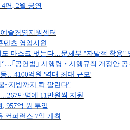
작
4
편
, 2
월 공연
 예술경영지원센터
콘텐츠 영업사원
도 마스크 벗는다
…
문체부
"
자발적 착용
"
련
”
…｢
공연법
｣
시행령
‧
시행규칙 개정안 공
시동
…
4100
억원
'
역대 최대 규모
'
울
~
지방까지 쫙 깔린다
"
…
267
만명에
11
만원씩 지원
원
, 957
억 원 투입
유 컨퍼런스
7
일 개최