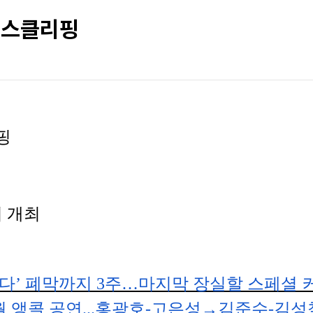
 뉴스클리핑
핑
 개최
다
’
폐막까지
3
주
…
마지막 장실할 스페셜 
월 앵콜 공연
...
홍광호
-
고은성
→
김준수
-
김성