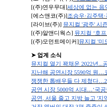
[(
주
)
연우무대
]
세상에 없는 음
[
에스앤코
(
주
)]
조승우
·
김주택
·
[
라이브
(
주
)]
뮤지컬
'
광주
'
시
[(
주
)
알앤디웍스
]
뮤지컬
‘
호프
[(
주
)
모먼트메이커
]
뮤지컬
'
미
➤
업계 소식
뮤지컬 열기 꽉채운
2022
년
...
지난해 공연시장
5590
억 원
…
쟁쟁한 톱배우들 다 제쳤다
…
2
공연 시장
5000
억 시대
…
‘
국공
공연
,
서울 줄고 지방 늘고
'
지
거장 웨버의 대작
3
편 줄줄이 