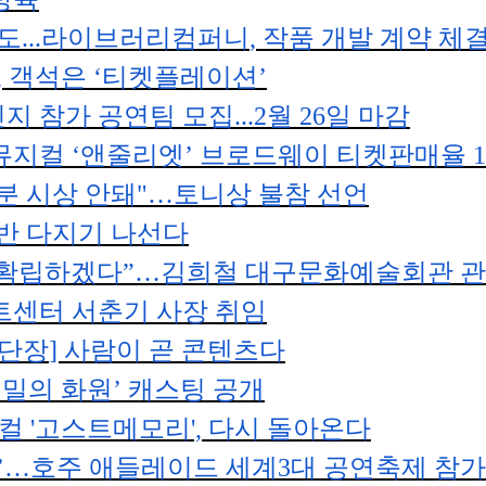
가도
...
라이브러리컴퍼니
,
작품 개발 계약 체
,
객석은
‘
티켓플레이션
’
지 참가 공연팀 모집
...2
월
26
일 마감
뮤지컬
‘
앤줄리엣
’
브로드웨이 티켓판매율
1
분 시상 안돼
"
…
토니상 불참 선언
반 다지기 나선다
 확립하겠다
”
…
김희철 대구문화예술회관 관
트센터 서춘기 사장 취임
 단장
]
사람이 곧 콘텐츠다
밀의 화원
’
캐스팅 공개
지컬
'
고스트메모리
',
다시 돌아온다
’
…
호주 애들레이드 세계
3
대 공연축제 참가