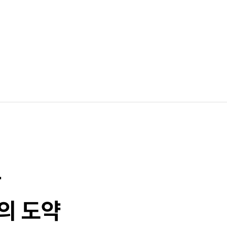
과
의 도약