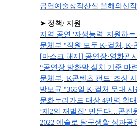
공연예술창작산실 올해의신
➤
정책
/
지원
지역 공연
'
자생능력
'
지원하는
문체부
"
직원 모두
K-
컬처
, K-
[
마스크 해제
]
공연장
·
영화관서
“
공연장 방화막 설치 기준 마
문체부
, 'K
콘텐츠 펀드
'
조성 
박보균
"365
일
K-
컬처 무대 서
문화누리카드 대상
4
만명 확대
‘
제
2
의 재벌집
’
만든다
…
콘진
2022
예술로 탐구생활 성과공