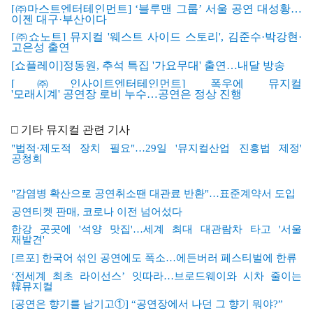
[
㈜
마
스
트
엔
터
테
인
먼
트] ‘
블루맨
그룹’
서울
공연
대성황…
이젠
대구·
부산이다
[
㈜
쇼
노트]
뮤
지컬 '
웨스트
사이드
스토리',
김준수·
박강현·
고은성
출연
[
쇼플레이]
정동원,
추석
특집 '
가요무대'
출연…
내달
방송
[
㈜
인
사
이
트
엔
터
테
인
먼
트]
폭
우에
뮤지컬
'
모래시계'
공연장
로비
누수…
공연은
정상
진행
□
기타 뮤지컬 관련 기사
"
법적·
제도적
장치
필요"…29
일 '
뮤지컬산업
진흥법
제정'
공청회
"
감염병
확산으로
공연취소땐
대관료
반환"…
표준계약서
도입
공연티켓
판매,
코로나
이전
넘어섰다
한강
곳
곳에 '
석양
맛집'…
세계
최대
대관람차
타고 '
서울
재발견'
[
르포]
한국어
섞인
공연에도
폭소…
에든버러
페스티벌에
한류
‘
전세계
최초
라이선스’
잇따라…
브로드웨이와
시차
줄이는
韓뮤지컬
[
공연은
향기를
남기고①] “
공연장에서
나던
그
향기
뭐야?”