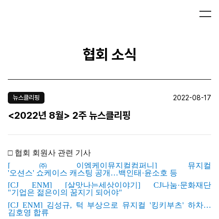
협회 소식
2022-08-17
뉴스클리핑
<2022년 8월> 2주 뉴스클리핑
□
협회 회원사 관련 기사
[
㈜
이
엠
케
이
뮤
지
컬
컴
퍼니]
뮤
지컬
'
오션스'
쇼케이스
캐스팅
공개…
백인태·
윤소호
등
[CJ ENM] [
살맛나는세상이야기] CJ
나눔·
문화재단
"
기업은
젊은이의
꿈지기
되어야"
[CJ ENM]
김
성규,
턱
부상으로
뮤지컬 '
킹키부츠'
하차…
김호영
합류