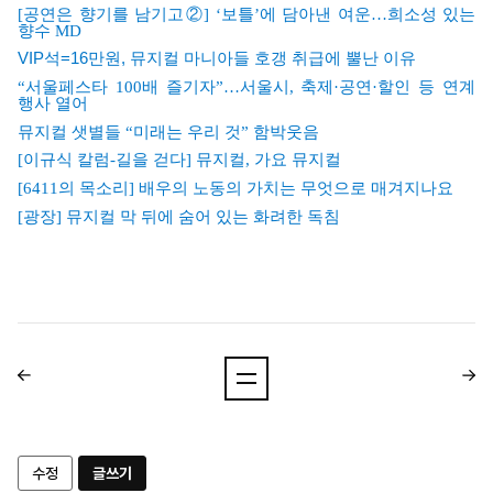
[
공연은
향기를
남기고②] ‘
보틀’
에
담아낸
여운…
희소성
있는
향수 MD
VIP석=16만원, 뮤지컬 마니아들 호갱 취급에 뿔난 이유
“
서울페스타 100
배
즐기자”…
서울시,
축제·
공연·
할인
등
연계
행사
열어
뮤지컬
샛별들 “
미래는
우리
것”
함박웃음
[
이규식
칼럼-
길을
걷다]
뮤지컬,
가요
뮤지컬
[6411
의
목소리]
배우의
노동의
가치는
무엇으로
매겨지나요
[
광장]
뮤지컬
막
뒤에
숨어
있는
화려한
독침
수정
글쓰기