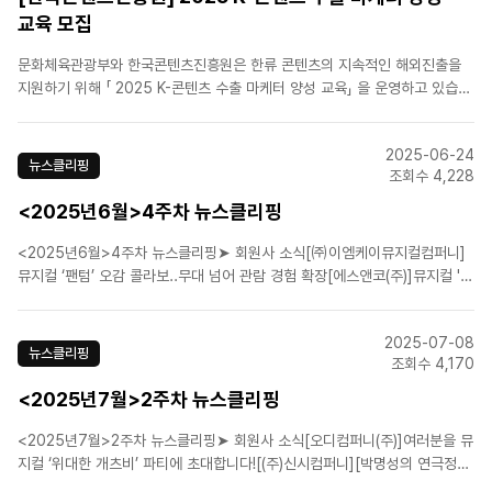
교육 모집
문화체육관광부와 한국콘텐츠진흥원은 한류 콘텐츠의 지속적인 해외진출을
지원하기 위해 「 2025 K-콘텐츠 수출 마케터 양성 교육」 을 운영하고 있습니
다.본 교육과정은 콘텐츠 기업에서 일하고 있거나 일했던 현업인을 대상으로
콘텐츠 해외진출 업무 를 수행하기 위한 ▴이론과 실습으로 수출‧마케팅 실무
2025-06-24
절차를 배우는 기본 과정과 ▴해외 선진 콘텐츠 시장 진출 전략..
뉴스클리핑
조회수 4,228
<2025년6월>4주차 뉴스클리핑
<2025년6월>4주차 뉴스클리핑➤ 회원사 소식[㈜이엠케이뮤지컬컴퍼니]
뮤지컬 ‘팬텀’ 오감 콜라보..무대 넘어 관람 경험 확장[에스앤코(주)]뮤지컬 '알
라딘' 서울 6월 22일 종연, 부산 7월 11일 개막![에스앤코(주)]뮤지컬 '위키드'
7월 1일 티켓 오픈...초록돌풍이 시작된다![CJ ENM]뮤지컬 '브로드웨이 42
2025-07-08
번가' 탭댄스 리허설 먼..
뉴스클리핑
조회수 4,170
<2025년7월>2주차 뉴스클리핑
<2025년7월>2주차 뉴스클리핑➤ 회원사 소식[오디컴퍼니(주)]여러분을 뮤
지컬 ‘위대한 개츠비’ 파티에 초대합니다![(주)신시컴퍼니][박명성의 연극정
담] 서로에게 박수를[에스앤코(주)]뮤지컬 '위키드' x 아모레성수 팝업...현장