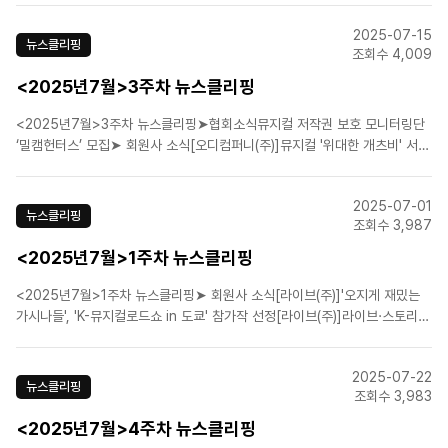
포토 공개![에이치제이컬쳐(주)]'콘텐츠 창의인재동반사업 사업화 프로젝트'
2025-07-15
뮤지컬·연극 4편 선정[라이브(주)]뮤지..
뉴스클리핑
조회수 4,009
<2025년7월>3주차 뉴스클리핑
<2025년7월>3주차 뉴스클리핑➤협회소식뮤지컬 저작권 보호 모니터링단
‘밀캠헌터스’ 모집➤ 회원사 소식[오디컴퍼니(주)]뮤지컬 '위대한 개츠비' 서
울, 뉴욕 연습 현장 최초 공개![오디컴퍼니(주)‘위대한 개츠비’ 15일 론칭 쇼케
이스 개최[㈜이엠케이뮤지컬컴퍼니]뮤지컬 '팬텀' 10주년, KOPIS 6월 전체
2025-07-01
장르 1위![에스앤코(주)]단 3주!..
뉴스클리핑
조회수 3,987
<2025년7월>1주차 뉴스클리핑
<2025년7월>1주차 뉴스클리핑➤ 회원사 소식[라이브(주)]'오지게 재밌는
가시나들', 'K-뮤지컬로드쇼 in 도쿄' 참가작 선정[라이브(주)]라이브·스토리
움, 뮤지컬 대본 공모전 개최[(주)피엠씨프러덕션][태평로] 시력을 잃고 송승
환이 선택한 길➤ 업계뉴스李대통령 “문화력은 새로운 성장동력…실질적 지
2025-07-22
원 정책 확대”‘검증된’ 작품들이 이끄는 시..
뉴스클리핑
조회수 3,983
<2025년7월>4주차 뉴스클리핑