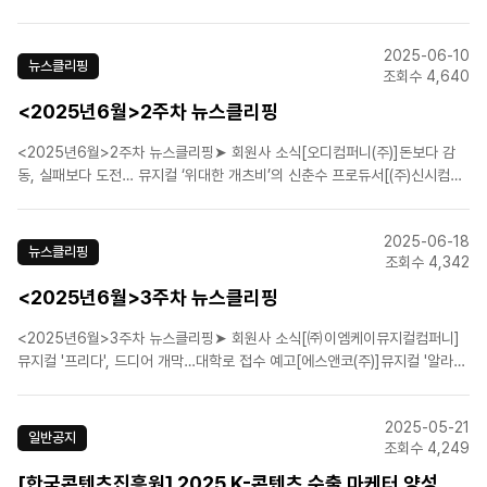
보호를 위해 불법 영상물(일명 ‘밀녹밀캠’)의 유포 및 판매 행위를 모니터링하
고 제보할 ‘밀캠헌터스(Milcam Hunters)’를 모집합니다. 뮤지컬을 사랑하는
2025-06-10
마음으로..
뉴스클리핑
조회수 4,640
<2025년6월>2주차 뉴스클리핑
<2025년6월>2주차 뉴스클리핑➤ 회원사 소식[오디컴퍼니(주)]돈보다 감
동, 실패보다 도전… 뮤지컬 ‘위대한 개츠비’의 신춘수 프로듀서[(주)신시컴퍼
니]박명성 대표 "토니상, 韓 이야기 통하는 것 입증[㈜이엠케이뮤지컬컴퍼
니]박효신·카이·전동석, 뮤지컬 '팬텀' 그랜드 피날레 시즌 개막[에이치제이컬
2025-06-18
쳐(주)]뮤지컬 '리틀잭', 6월 28일 개막....
뉴스클리핑
조회수 4,342
<2025년6월>3주차 뉴스클리핑
<2025년6월>3주차 뉴스클리핑➤ 회원사 소식[㈜이엠케이뮤지컬컴퍼니]
뮤지컬 '프리다', 드디어 개막…대학로 접수 예고[에스앤코(주)]뮤지컬 '알라딘'
부산, 27일 티켓 예매 오픈[라이브(주)]옥주현, 뮤지컬 '마리 퀴리' 합류…5년
만에 재출연[(주)마스트엔터테인먼트]'노트르담 드 파리' 韓초연 20주년 기념
2025-05-21
공연 9월3일 개막[(주)쇼노트]..
일반공지
조회수 4,249
[한국콘텐츠진흥원] 2025 K-콘텐츠 수출 마케터 양성