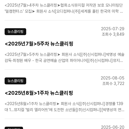
<2025년7월>4주차 뉴스클리핑➤협회소식뮤지컬 저작권 보호 모니터링단
‘밀캠헌터스’ 모집➤ 회원사 소식[오디컴퍼니(주)]세계를 홀린 한국의 미학 …
K아트·콘텐츠의 별들신춘수 “뉴욕·런던·서울 동시상연 앞둔 뮤지컬 ‘위대한
개츠비’…지금 가장 떨려요”뮤지컬 '지킬 앤 하이드' 7월 25~27일 경기아트
2025-07-29
센터 대극장서[㈜이엠케이뮤지컬컴퍼니]팬텀·엘..
뉴스클리핑
조회수 3,849
<2025년7월>5주차 뉴스클리핑
<2025년7월>5주차 뉴스클리핑➤ 회원사 소식[(주)신시컴퍼니]박명성 예술
감독·최정원 배우 - 한국 공연예술 산업의 파이어니어[(주)신시컴퍼니]뮤지컬
'맘마미아!', 21주년 공연..화려한 개막[에스앤코(주)]뮤지컬 ‘알라딘’ 부산 개
막…9월 말까지 공연[라이브(주)]K-뮤지컬 자존심 ‘마리 퀴리, 네 번째 시즌
2025-08-05
25일 개막[라이브(주)]뮤지컬..
뉴스클리핑
조회수 3,722
<2025년8월>1주차 뉴스클리핑
<2025년8월>1주차 뉴스클리핑➤ 회원사 소식[(주)신시컴퍼니]경쟁률 139
대 1…뮤지컬 ‘빌리 엘리어트’에 도전한 소년들[(주)신시컴퍼니][박명성의 연
극정담] 영산강 위에 펼쳐질 나주의 꿈[CJ ENM]"영화 원작 K뮤지컬 2030
년까지 해외 무대에"➤ 업계뉴스요즘 공연장, 비수기란 없다‘여름 비수기’는
2025-06-20
옛말…대작 뮤지컬이 주도한 공연계 변화..