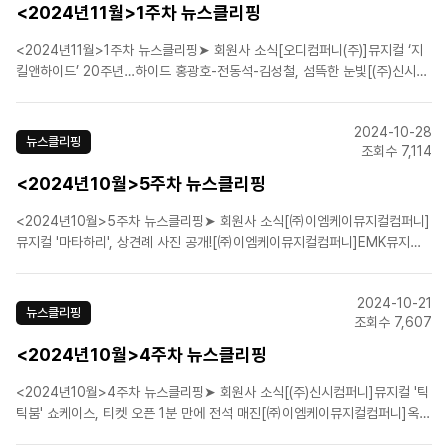
<2024년11월>1주차 뉴스클리핑
<2024년11월>1주차 뉴스클리핑➤ 회원사 소식[오디컴퍼니(주)]뮤지컬 ‘지
킬앤하이드’ 20주년…하이드 홍광호-전동석-김성철, 섬뜩한 눈빛[(주)신시컴
퍼니]쇼케이스부터 팝업까지…체험 이벤트로 먼저 만나는 뮤지컬 ‘틱틱붐’ 16
일 개막[㈜이엠케이뮤지컬컴퍼니]뮤지컬 '마타하리' 트레일러 영상.. 공개![에
2024-10-28
스앤코(주)]뮤지컬 '알라딘' 새해 공연, ..
뉴스클리핑
조회수 7,114
<2024년10월>5주차 뉴스클리핑
<2024년10월>5주차 뉴스클리핑 ➤ 회원사 소식[㈜이엠케이뮤지컬컴퍼니]
뮤지컬 '마타하리', 상견례 사진 공개![㈜이엠케이뮤지컬컴퍼니]EMK뮤지컬
컴퍼니, 선예매→드레스 리허설 참관 '멤버십' 운영…팬들 반응 싸늘한 이유
[㈜이엠케이뮤지컬컴퍼니]'엘리자벳: 더 뮤지컬 라이브', 개봉 1주차에 2만
2024-10-21
관객 돌파[에이치제이컬쳐(주)]소설 속 살인마가 현..
뉴스클리핑
조회수 7,607
<2024년10월>4주차 뉴스클리핑
<2024년10월>4주차 뉴스클리핑➤ 회원사 소식[(주)신시컴퍼니]뮤지컬 '틱
틱붐' 쇼케이스, 티켓 오픈 1분 만에 전석 매진[㈜이엠케이뮤지컬컴퍼니]옥주
현·솔라 귀환…뮤지컬 '마타하리', 네 번째 시즌 캐스트 공개[에스앤코(주)]뮤