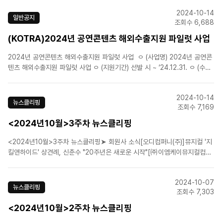
지컬 '알라딘' 서울디자인 2024 출격! 17일부터 전시[에이치제이컬쳐
2024-10-14
(주)]"흥행 신화 새로 쓴다"...뮤지컬 '..
일반공지
조회수 6,688
(KOTRA)2024년 공연콘텐츠 해외수출지원 파일럿 사업
2024년 공연콘텐츠 해외수출지원 파일럿 사업 ㅇ (사업명) 2024년 공연콘
텐츠 해외수출지원 파일럿 사업 ㅇ (지원기간) 선발 시 ~ ‘24.12.31. ㅇ (수행)
KOTRA 기획혁신팀 애자일 조직 및 서비스거점 무역관 13개소 ㅇ (지원내
용) ① 바이어 발굴 및 매칭 ② 하이라이트 영상 번역 지..
2024-10-14
뉴스클리핑
조회수 7,169
<2024년10월>3주차 뉴스클리핑
<2024년10월>3주차 뉴스클리핑➤ 회원사 소식[오디컴퍼니(주)]뮤지컬 '지
킬앤하이드' 상견례, 신춘수 "20주년은 새로운 시작"[㈜이엠케이뮤지컬컴퍼
니]뮤지컬 '베르사유의 장미', 음악·무대·서사 호평 속 마무리[㈜이엠케이뮤지
컬컴퍼니]뮤지컬 '마타하리' 4번 째 시즌, 12월 LG SIGNATURE 홀 개막
2024-10-07
[(주)에이콤]뮤지컬 '명성황후' 30..
뉴스클리핑
조회수 7,303
<2024년10월>2주차 뉴스클리핑