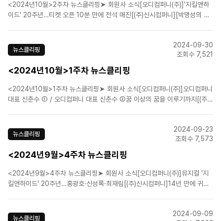
<2024년10월>2주차 뉴스클리핑➤ 회원사 소식[오디컴퍼니(주)]'지킬앤하
이드' 20주년…티켓 오픈 10분 만에 전석 매진[(주)신시컴퍼니][박명성의 연
극정담] 연극쟁이로서의 꿈[㈜이엠케이뮤지컬컴퍼니]공연 실황 영화 '엘리자
벳: 더 뮤지컬 라이브' 2차 포스터 공개[에이치제이컬쳐(주)]힙한 고양이들이
2024-09-30
돌아왔다냥…뮤지컬 '장화 신은 고양이 비긴즈..
뉴스클리핑
조회수 7,521
<2024년10월>1주차 뉴스클리핑
<2024년10월>1주차 뉴스클리핑➤ 회원사 소식[오디컴퍼니(주)]오디컴퍼니
대표 신춘수 ① / 오디컴퍼니 대표 신춘수 ②꿈 이상의 꿈을 이루기까지[(주)
신시컴퍼니]뮤지컬 '틱틱붐', 상견례 현장 공개[㈜이엠케이뮤지컬컴퍼니]공연
실황 영화 '엘리자벳 더 뮤지컬 라이브', 2차 포스터 공개![(주)연우무대]뮤지
2024-09-23
컬 '여신님이 보고 계셔', 11월 8..
뉴스클리핑
조회수 7,573
<2024년9월>4주차 뉴스클리핑
<2024년9월>4주차 뉴스클리핑➤ 회원사 소식[오디컴퍼니(주)]뮤지컬 '지
킬앤하이드' 20주년…홍광호·신성록·최재림[(주)신시컴퍼니]14년 만에 귀
환…뮤지컬 '틱틱붐' 메인 포스터 공개[㈜이엠케이뮤지컬컴퍼니]뮤지컬 '엘리
자벳', 스크린 개봉 확정...10월 16일 개봉![에이치제이컬쳐(주)]스테디셀러 뮤
2024-09-09
지컬 '빈센트 반 고흐' 10주년 공연 성..
뉴스클리핑