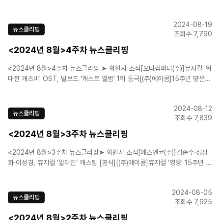
지컬 '프랑켄슈타인', 10주년 기념 공연 성료[에스앤코(주)]오리지널 스케일
그대로…뮤지컬 '알라딘', 한국 프리미어 티켓 9월 5일 오픈[CJ ENM]뮤지컬
2024-08-19
'킹키부츠' 10주년 공연..
뉴스클리핑
조회수 7,790
<2024년 8월>4주차 뉴스클리핑
<2024년 8월>4주차 뉴스클리핑 ➤ 회원사 소식[오디컴퍼니(주)]뮤지컬 '위
대한 개츠비' OST, 빌보드 '캐스트 앨범' 1위 등극[(주)에이콤]15주년 맞은
뮤지컬 '영웅', 지방 투어 돌입[(주)에이콤]오리지널 뮤지컬 필름 '영웅: 라이브
인 시네마' 8월 21일 개봉[(주)모먼트메이커]라틴음악·플라멩코·검술…뮤지컬
2024-08-12
'조로: 액터..
뉴스클리핑
조회수 7,839
<2024년 8월>3주차 뉴스클리핑
<2024년 8월>3주차 뉴스클리핑➤ 회원사 소식[에스앤코(주)]김준수·정성
화·이성경, 뮤지컬 ‘알라딘’ 캐스팅 [공식][(주)에이콤]뮤지컬 ‘영웅’ 15주년 기
념 서울공연 마쳐, 지방투어&공연 실황 영화로 열기 잇는다[CJ ENM]K로봇
'심멎' 로맨스, 美브로드웨이 간다…창작 뮤지컬 ‘어쩌면 해피엔딩’ [CJ
2024-08-05
ENM]주크박스 ..
뉴스클리핑
조회수 7,925
<2024년 8월>2주차 뉴스클리핑