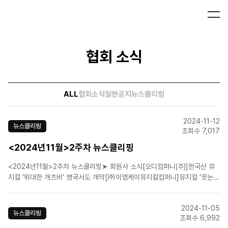
협회 소식
ALL
협회소식
일반공지
뉴스클리핑
2024-11-12
뉴스클리핑
조회수 7,017
<2024년11월>2주차 뉴스클리핑
<2024년11월>2주차 뉴스클리핑➤ 회원사 소식[오디컴퍼니(주)]한국산 뮤
지컬 ‘위대한 개츠비’ 영국서도 개막[㈜이엠케이뮤지컬컴퍼니]뮤지컬 '웃는
남자' 네 번째 시즌 1월 개막…티저 공개[㈜이엠케이뮤지컬컴퍼니]뮤지컬 '마
타하리', 라이브 영상 '뮤라스' 선공개[에스앤코(주)]개막까지 단 열흘~ 뮤지컬
2024-11-05
'알라딘' 연습 포토 공개![에이치제이컬쳐..
뉴스클리핑
조회수 6,992