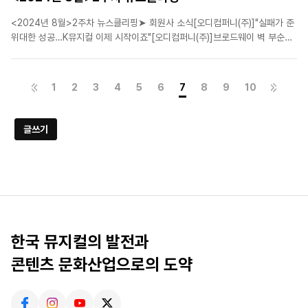
<2024년 8월>2주차 뉴스클리핑➤ 회원사 소식[오디컴퍼니(주)]"실패가 준
위대한 성공…K뮤지컬 이제 시작이죠"[오디컴퍼니(주)]브로드웨이 벽 부순
‘돈키호테’ 신춘수 “갈수록 객석 뜨거워”[에이치제이컬쳐(주)]뮤지컬 '조선 이
야기꾼 전기수' 폭발적인 반응 속 성황리 개막![라이브(주)]뮤지컬 '마리 퀴리',
웨스트엔드 초연 성료➤ 업계뉴스대..
1
2
3
4
5
6
7
8
9
10
글쓰기
한국 뮤지컬의 발전과
콘텐츠 문화산업으로의 도약