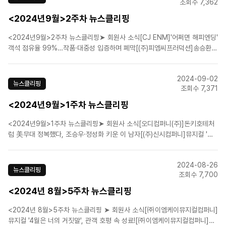
조회수 7,362
<2024년9월>2주차 뉴스클리핑
<2024년9월>2주차 뉴스클리핑➤ 회원사 소식[CJ ENM]'어쩌면 해피엔딩'
객석 점유율 99%…작품·대중성 입증하며 폐막[(주)피엠씨프러덕션]송승환
주연 연극 '더 드레서', 내달 국립정동극장서 개막➤ 업계뉴스[문화대상 후보
작_뮤지컬]'공존 메시지' 설득력 있게 풀어내뉴욕도 서울도… 영화배우들 “연
2024-09-02
극 무대로 갑니다”[경제 핫 클립] 뮤지컬 ..
뉴스클리핑
조회수 7,371
<2024년9월>1주차 뉴스클리핑
<2024년9월>1주차 뉴스클리핑➤ 회원사 소식[오디컴퍼니(주)]돈키호테처
럼 美무대 정복했다, 조승우·정성화 키운 이 남자[(주)신시컴퍼니]뮤지컬 '빌
리 엘리어트', 2026년 공연 이끌 주인공 찾는다[에스앤코(주)]뮤지컬 '하데스
타운', 서울 공연에 이은 부산 공연 확정[에스앤코(주)]뮤지컬 '알라딘' 한국 초
2024-08-26
연, 9월5일 티켓 오픈[(주)에이..
뉴스클리핑
조회수 7,700
<2024년 8월>5주차 뉴스클리핑
<2024년 8월>5주차 뉴스클리핑 ➤ 회원사 소식[㈜이엠케이뮤지컬컴퍼니]
뮤지컬 '4월은 너의 거짓말', 관객 호평 속 성료![㈜이엠케이뮤지컬컴퍼니]뮤